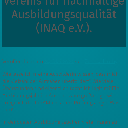
Vereins für nachhaltige
Ausbildungsqualität
(INAQ e.V.).
Veröffentlicht am
24. Mai 2022
von
Zdenka Hruby
Wie lasse ich meine Ausbilderin wissen, dass mich
die Vielzahl der Aufgaben überfordert? Wie viele
Überstunden sind eigentlich rechtlich legitim? Ein
Ausbildungsjahr im Ausland wäre großartig – wie
kriege ich das hin? Mich lähmt Prüfungsangst. Was
tun?
In der dualen Ausbildung tauchen viele Fragen auf,