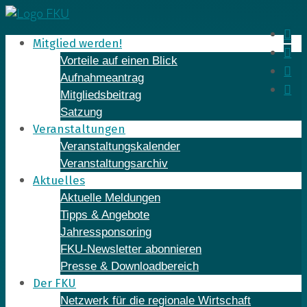
Skip
to
In
Mitglied werden!
content
Fa
Vorteile auf einen Blick
Yo
Aufnahmeantrag
Li
Mitgliedsbeitrag
Satzung
Veranstaltungen
Veranstaltungskalender
Veranstaltungsarchiv
Aktuelles
Aktuelle Meldungen
Tipps & Angebote
Jahressponsoring
FKU-Newsletter abonnieren
Presse & Downloadbereich
Der FKU
Netzwerk für die regionale Wirtschaft