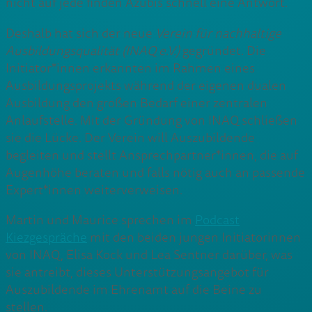
nicht auf jede finden Azubis schnell eine Antwort.
Deshalb hat sich der neue
Verein für nachhaltige
Ausbildungsqualität (INAQ e.V.)
gegründet. Die
Initiator*innen erkannten im Rahmen eines
Ausbildungsprojekts während der eigenen dualen
Ausbildung den großen Bedarf einer zentralen
Anlaufstelle. Mit der Gründung von INAQ schließen
sie die Lücke. Der Verein will Auszubildende
begleiten und stellt Ansprechpartner*innen, die auf
Augenhöhe beraten und falls nötig auch an passende
Expert*innen weiterverweisen.
Martin und Maurice sprechen im
Podcast
Kiezgespräche
mit den beiden jungen Initiatorinnen
von INAQ, Elisa Kock und Lea Sentner darüber, was
sie antreibt, dieses Unterstützungsangebot für
Auszubildende im Ehrenamt auf die Beine zu
stellen.