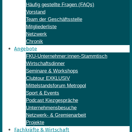
Häufig gestellte Fragen (FAQs)
Vorstand
Team der Geschäftsstelle
Mitgliederliste
Netzwerk
Chronik
Angebote
FKU-Unternehmer:innen-Stammtisch
Wirtschaftsdinner
Seminare & Workshops
Clubtour EXKLUSIV
Mittelstandsforum Metropol
Sport & Events
Podcast Kiezgespräche
Unternehmensbesuche
Netzwerk- & Gremienarbeit
Projekte
Fachkräfte & Wirtschaft