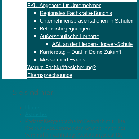
FKU-Angebote für Unternehmen
Regionales Fachkräfte-Bündnis
Unternehmenspräsentationen in Schulen
Betriebsbegegnungen
Außerschulische Lernorte
ASL an der Herbert-Hoover-Schule
Karrieretag – Dual in Deine Zukunft
Messen und Events
Warum Fachkräftesicherung?
Elternsprechstunde
Sie sind hier:
Home
Aktuelles
Podcast Kiezgespräche im Gespräch mit Elisa
Kock und Lea Sentner, den Gründerinnen des
Vereins für nachhaltige Ausbildungsqualität