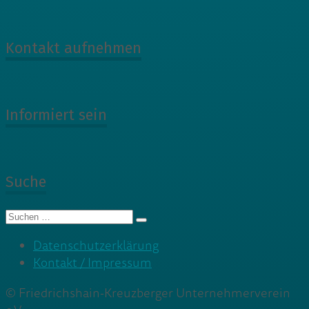
Kontakt aufnehmen
Informiert sein
Suche
Suche
nach:
Datenschutzerklärung
Kontakt / Impressum
© Friedrichshain-Kreuzberger Unternehmerverein