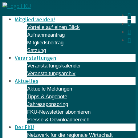
Skip
to
In
Mitglied werden!
content
Fa
Vorteile auf einen Blick
Yo
Aufnahmeantrag
Li
Mitgliedsbeitrag
Satzung
Veranstaltungen
Veranstaltungskalender
Veranstaltungsarchiv
Aktuelles
Aktuelle Meldungen
Tipps & Angebote
Jahressponsoring
FKU-Newsletter abonnieren
Presse & Downloadbereich
Der FKU
Netzwerk für die regionale Wirtschaft