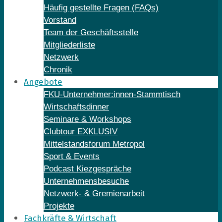
Häufig gestellte Fragen (FAQs)
Vorstand
Team der Geschäftsstelle
Mitgliederliste
Netzwerk
Chronik
Angebote
FKU-Unternehmer:innen-Stammtisch
Wirtschaftsdinner
Seminare & Workshops
Clubtour EXKLUSIV
Mittelstandsforum Metropol
Sport & Events
Podcast Kiezgespräche
Unternehmensbesuche
Netzwerk- & Gremienarbeit
Projekte
Fachkräfte & Wirtschaft