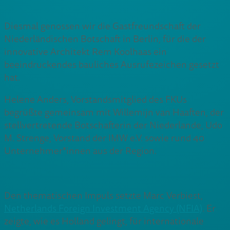
Diesmal genossen wir die Gastfreundschaft der
Niederländischen Botschaft in Berlin, für die der
innovative Architekt Rem Koolhaas ein
beeindruckendes bauliches Ausrufezeichen gesetzt
hat.
Helene Anders, Vorstandsmitglied des FKUs
begrüßte gemeinsam mit Willemijn van Haaften, der
stellvertretende Botschafterin der Niederlande, Udo
M. Strenge, Vorstand der IMW e.V. sowie rund 40
Unternehmer*innen aus der Region.
Den thematischen Impuls setzte Marc Verbiest,
Netherlands Foreign Investment Agency (NFIA)
. Er
zeigte, wie es Holland gelingt, für internationale