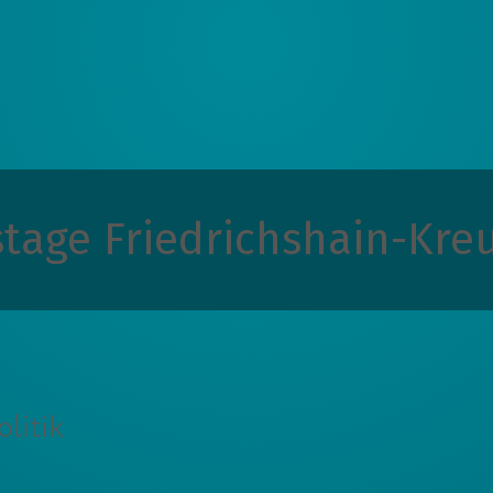
stage Friedrichshain-Kre
litik