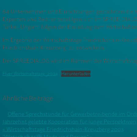
64 Unternehmen und Einrichtungen gestalteten die Wi
Experten und Redner beteiligen sich im SPREE-DIALOG
Türkei, Ungarn, folgen der Einladung zum Wirtschafts
Im Ergebnis der Wirtschaftstage Friedrichshain-Kreuzb
Friedrichshain-Kreuzberg“ zu entwickeln.
Der SPREEDIALOG wird im Rahmen der Wirtschaftstag
Flyer_Wirtschaftstage_2004
Herunterladen
Ähnliche Beiträge
Offene Sprechstunde für Gewerbetreibende im Ord
Jahrzehnt gelebte Kooperation für junge Perspektiven
Beitragsnavigation
« Wirtschaftstage Friedrichshain-Kreuzberg 2003