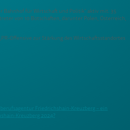
ahnhof für Wirtschaft und Politik“ aktiv mit. 35
eter von 10 Botschaften, darunter Polen, Österreich,
 „PR-Offensive zur Stärkung des Wirtschaftsstandortes
dberufsagentur Friedrichshain-Kreuzberg – ein
chshain-Kreuzberg 2024?