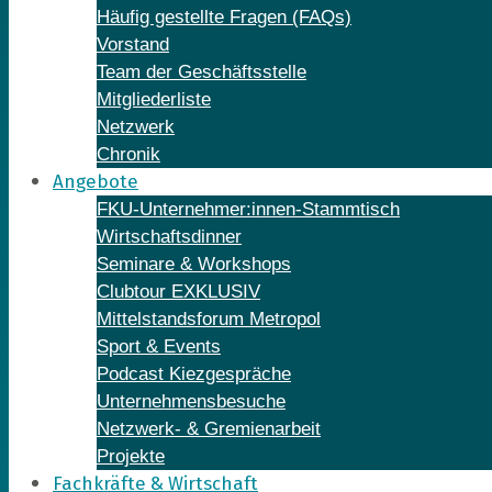
Häufig gestellte Fragen (FAQs)
Vorstand
Team der Geschäftsstelle
Mitgliederliste
Netzwerk
Chronik
Angebote
FKU-Unternehmer:innen-Stammtisch
Wirtschaftsdinner
Seminare & Workshops
Clubtour EXKLUSIV
Mittelstandsforum Metropol
Sport & Events
Podcast Kiezgespräche
Unternehmensbesuche
Netzwerk- & Gremienarbeit
Projekte
Fachkräfte & Wirtschaft