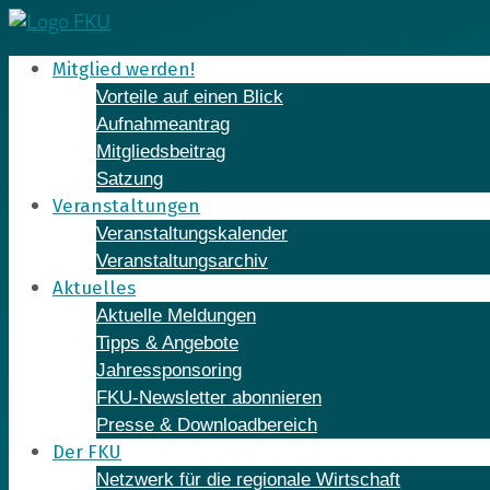
Skip
to
Mitglied werden!
content
Vorteile auf einen Blick
Aufnahmeantrag
Mitgliedsbeitrag
Satzung
Veranstaltungen
Veranstaltungskalender
Veranstaltungsarchiv
Aktuelles
Aktuelle Meldungen
Tipps & Angebote
Jahressponsoring
FKU-Newsletter abonnieren
Presse & Downloadbereich
Der FKU
Netzwerk für die regionale Wirtschaft