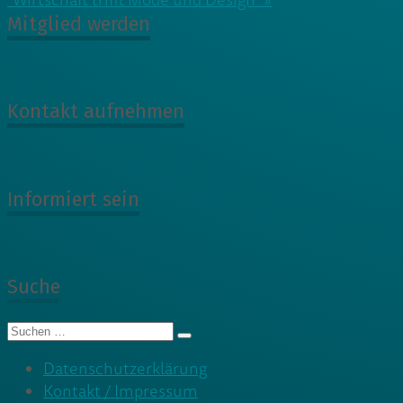
“Wirtschaft trifft Mode und Design” »
Mitglied werden
Kontakt aufnehmen
Informiert sein
Suche
Suche
nach:
Datenschutzerklärung
Kontakt / Impressum