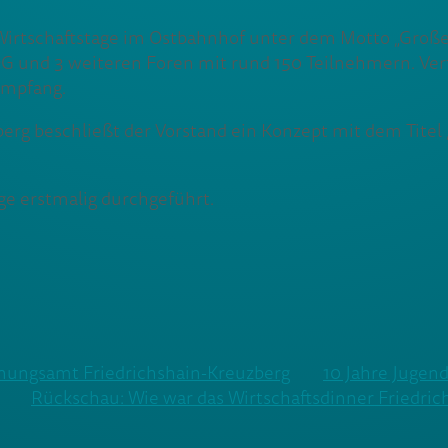
rtschaftstage im Ostbahnhof unter dem Motto „Großer B
 und 3 weiteren Foren mit rund 150 Teilnehmern. Vertr
empfang.
erg beschließt der Vorstand ein Konzept mit dem Titel
e erstmalig durchgeführt.
nungsamt Friedrichshain-Kreuzberg
10 Jahre Jugen
Rückschau: Wie war das Wirtschaftsdinner Friedri