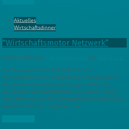
» Weiterlesen
Aktuelles
Wirtschaftsdinner
“Wirtschaftsmotor Netzwerk”
Veröffentlicht am
7. November 2019
von
Cedrik Lutz
Der Netzwerk-Motor lief heiß auf dem
Wirtschaftsdinner Friedrichshain-Kreuzberg 2019,
der gemeinsamen Veranstaltung von FKU und
bezirklicher Wirtschaftsförderung. Bezirksstadtrat
Andy Hehmke und Frank Hüpperling (AO Berlin) aus
dem FKU-Vorstand begrüßten die
» Weiterlesen