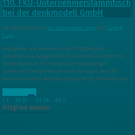
110. FKU-Unternehmerstammtisch
bei der denkmodell GmbH
Veröffentlicht am
26. September 2019
von
Cedrik
Lutz
Gastgeber war diesmal unser Mitglied, die
international aufgestellte denkmodell GmbH mit
ihrem Berliner Firmensitz am Kreuzberger
Spreeufer. Detlef Heinze vom Vorstand des FKU
konnte mit dem Bezirksstadtrat Andy Hehmke und
» Weiterlesen
«
1
…
30
31
32
33
34
…
43
»
Mitglied werden