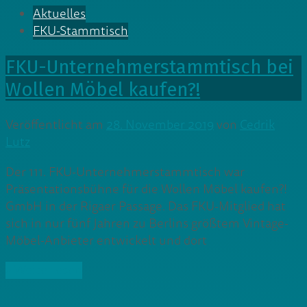
Aktuelles
FKU-Stammtisch
FKU-Unternehmerstammtisch bei
Wollen Möbel kaufen?!
Veröffentlicht am
28. November 2019
von
Cedrik
Lutz
Der 111. FKU-Unternehmerstammtisch war
Präsentationsbühne für die Wollen Möbel kaufen?!
GmbH in der Rigaer Passage. Das FKU-Mitglied hat
sich in nur fünf Jahren zu Berlins größtem Vintage-
Möbel-Anbieter entwickelt und dort
» Weiterlesen