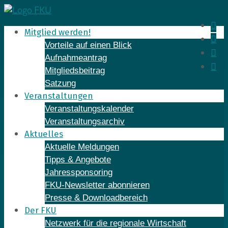
Skip
to
In
Mitglied werden!
content
Fa
Vorteile auf einen Blick
Yo
Aufnahmeantrag
Li
Mitgliedsbeitrag
Satzung
Veranstaltungen
Veranstaltungskalender
Veranstaltungsarchiv
Aktuelles
Aktuelle Meldungen
Tipps & Angebote
Jahressponsoring
FKU-Newsletter abonnieren
Presse & Downloadbereich
Der FKU
Netzwerk für die regionale Wirtschaft