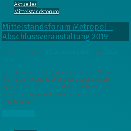
Aktuelles
Mittelstandsforum
Mittelstandsforum Metropol –
Abschlussveranstaltung 2019
Veröffentlicht am
25. November 2019
von
Cedrik
Lutz
Den Traum vom Fliegen live erleben Im Nu waren
die Plätze für dieses Event der Extraklasse am
25.11.2019 ausgebucht und noch während der
Veranstaltung kam der Wunsch nach einer
Neuauflage
» Weiterlesen