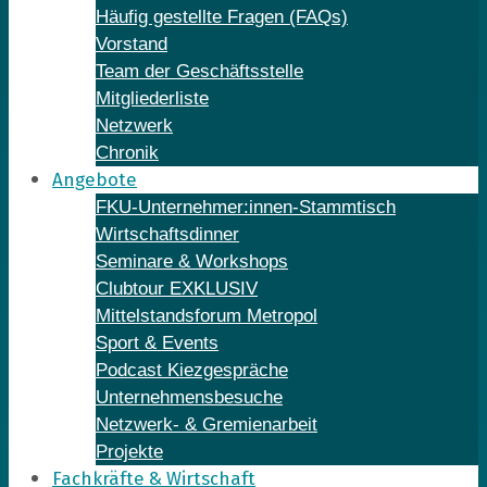
Häufig gestellte Fragen (FAQs)
Vorstand
Team der Geschäftsstelle
Mitgliederliste
Netzwerk
Chronik
Angebote
FKU-Unternehmer:innen-Stammtisch
Wirtschaftsdinner
Seminare & Workshops
Clubtour EXKLUSIV
Mittelstandsforum Metropol
Sport & Events
Podcast Kiezgespräche
Unternehmensbesuche
Netzwerk- & Gremienarbeit
Projekte
Fachkräfte & Wirtschaft