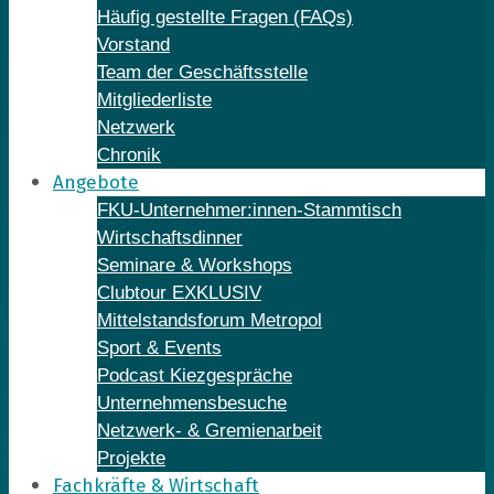
Häufig gestellte Fragen (FAQs)
Vorstand
Team der Geschäftsstelle
Mitgliederliste
Netzwerk
Chronik
Angebote
FKU-Unternehmer:innen-Stammtisch
Wirtschaftsdinner
Seminare & Workshops
Clubtour EXKLUSIV
Mittelstandsforum Metropol
Sport & Events
Podcast Kiezgespräche
Unternehmensbesuche
Netzwerk- & Gremienarbeit
Projekte
Fachkräfte & Wirtschaft