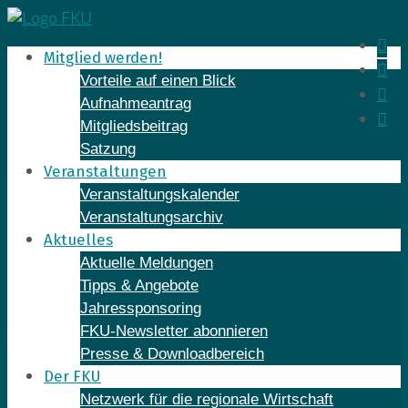
Skip
to
In
Mitglied werden!
content
Fa
Vorteile auf einen Blick
Yo
Aufnahmeantrag
Li
Mitgliedsbeitrag
Satzung
Veranstaltungen
Veranstaltungskalender
Veranstaltungsarchiv
Aktuelles
Aktuelle Meldungen
Tipps & Angebote
Jahressponsoring
FKU-Newsletter abonnieren
Presse & Downloadbereich
Der FKU
Netzwerk für die regionale Wirtschaft