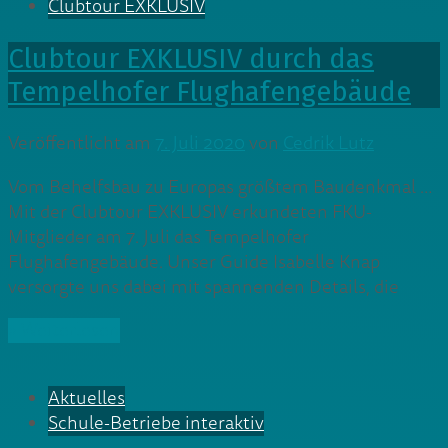
Clubtour EXKLUSIV
Clubtour EXKLUSIV durch das
Tempelhofer Flughafengebäude
Veröffentlicht am
7. Juli 2020
von
Cedrik Lutz
Vom Behelfsbau zu Europas größtem Baudenkmal …
Mit der Clubtour EXKLUSIV erkundeten FKU-
Mitglieder am 7. Juli das Tempelhofer
Flughafengebäude. Unser Guide Isabelle Knap
versorgte uns dabei mit spannenden Details, die
» Weiterlesen
Aktuelles
Schule-Betriebe interaktiv