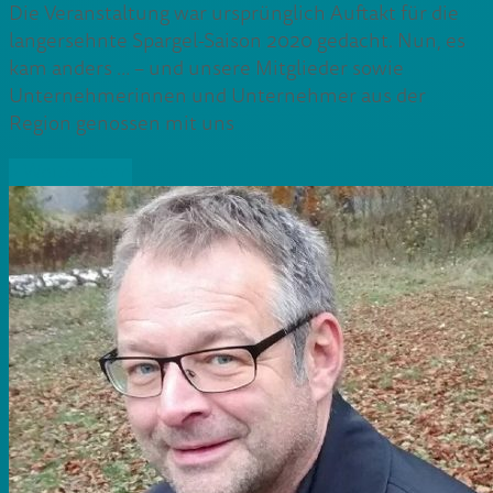
Die Veranstaltung war ursprünglich Auftakt für die
langersehnte Spargel-Saison 2020 gedacht. Nun, es
kam anders … – und unsere Mitglieder sowie
Unternehmerinnen und Unternehmer aus der
Region genossen mit uns
» Weiterlesen