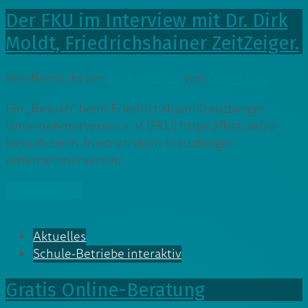
Der FKU im Interview mit Dr. Dirk
Moldt, Friedrichshainer ZeitZeiger.
Veröffentlicht am
26. Juni 2020
von
Cedrik Lutz
Ein „Besuch“ beim Friedrichshain-Kreuzberger
Unternehmerverein e. V. (FKU):https://fhzz.de/zu-
besuch-beim-friedrichshain-kreuzberger-
unternehmerverein/
» Weiterlesen
Aktuelles
Schule-Betriebe interaktiv
Gratis Online-Beratung