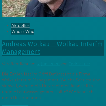
Aktuelles
Who is Who
Andreas Wolkau – Wolkau Interim
Management
Veröffentlicht am
5. Juni 2020
von
Cedrik Lutz
Die Zahlen fest im Griff! Dafür steht die Firma
Wolkau Interim Management. Welche Schritte sind
sinnvoll, wenn mein Unternehmen finanziell in
untiefe Fahrwasser geraten sollte? Wie kann ich
mein Unternehmen