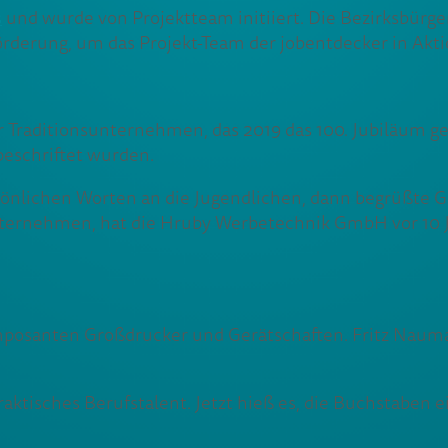
s
und wurde von Projektteam initiiert. Die Bezirksbürg
rderung, um das Projekt-Team der jobentdecker in Akti
Traditionsunternehmen, das 2019 das 100. Jubiläum gefe
beschriftet wurden.
sönlichen Worten an die Jugendlichen, dann begrüßte 
Unternehmen, hat die Hruby Werbetechnik GmbH vor 10
imposanten Großdrucker und Gerätschaften. Fritz Naum
ktisches Berufstalent. Jetzt hieß es, die Buchstaben 