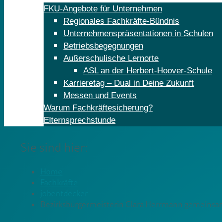
FKU-Angebote für Unternehmen
Regionales Fachkräfte-Bündnis
Unternehmenspräsentationen in Schulen
Betriebsbegegnungen
Außerschulische Lernorte
ASL an der Herbert-Hoover-Schule
Karrieretag – Dual in Deine Zukunft
Messen und Events
Warum Fachkräftesicherung?
Elternsprechstunde
Sie sind hier:
Home
Fachkräfte
jobentdecker
Bezirksbürgermeisterin Clara Herrmann gemeinsam