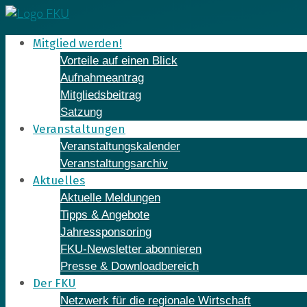
Skip
to
Mitglied werden!
content
Vorteile auf einen Blick
Aufnahmeantrag
Mitgliedsbeitrag
Satzung
Veranstaltungen
Veranstaltungskalender
Veranstaltungsarchiv
Aktuelles
Aktuelle Meldungen
Tipps & Angebote
Jahressponsoring
FKU-Newsletter abonnieren
Presse & Downloadbereich
Der FKU
Netzwerk für die regionale Wirtschaft