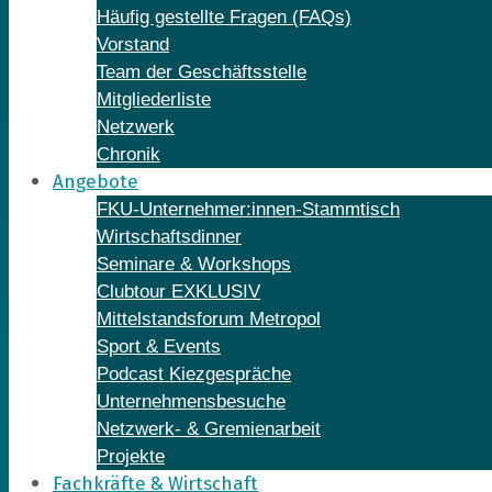
Häufig gestellte Fragen (FAQs)
Vorstand
Team der Geschäftsstelle
Mitgliederliste
Netzwerk
Chronik
Angebote
FKU-Unternehmer:innen-Stammtisch
Wirtschaftsdinner
Seminare & Workshops
Clubtour EXKLUSIV
Mittelstandsforum Metropol
Sport & Events
Podcast Kiezgespräche
Unternehmensbesuche
Netzwerk- & Gremienarbeit
Projekte
Fachkräfte & Wirtschaft