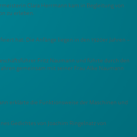
ermeisterin Clara Herrmann kam in Begleitung von
on zu erleben.
iert hat. Die Anfänge liegen in den 1920er Jahren –
Geschäftsführer Fritz Naumann und führte durch den
 Jahren gemeinsam mit seiner Frau Alke Naumann
ann erklärte die Funktionsweise der Maschinen und
eines Gedichtes von Joachim Ringelnatz von