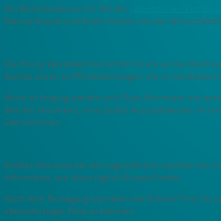
Der Betriebsbesuch ist Teil des
jobentdecker-Konzept
Marina Nowak und Evelin Schulz von der Wirtschaftsfö
Die Hruby Werbetechnik GmbH ist ein echtes Berliner 
damals waren es Pferdeplanwagen, die in Handarbeit 
Bevor es losging wandte sich Clara Herrmann mit per
Betrieb. Naumann, einst selbst Auszubildender im 
übernommen.
Großes Interesse bei den Jugendlichen weckten die 
informierte, wie diese täglich Einsatz finden.
Nach dem Rundgang erprobten die Schüler*inne ihr pra
überschüssiger Folie zu befreien.