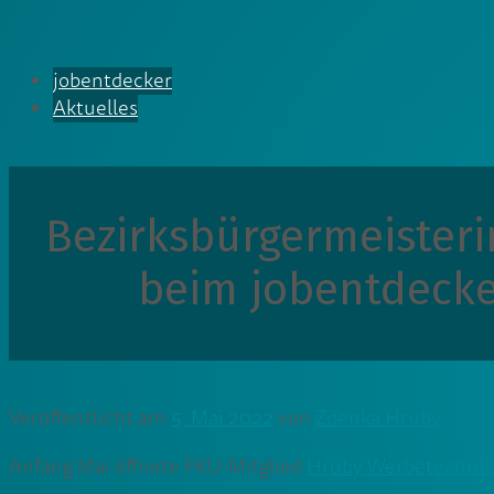
jobentdecker
Aktuelles
Bezirksbürgermeister
beim jobentdecke
Veröffentlicht am
5. Mai 2022
von
Zdenka Hruby
Anfang Mai öffnete FKU-Mitglied
Hruby Werbetechnik