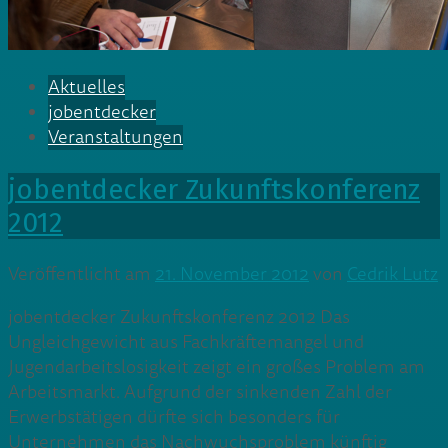
Aktuelles
jobentdecker
Veranstaltungen
jobentdecker Zukunftskonferenz
2012
Veröffentlicht am
21. November 2012
von
Cedrik Lutz
jobentdecker Zukunftskonferenz 2012 Das
Ungleichgewicht aus Fachkräftemangel und
Jugendarbeitslosigkeit zeigt ein großes Problem am
Arbeitsmarkt. Aufgrund der sinkenden Zahl der
Erwerbstätigen dürfte sich besonders für
Unternehmen das Nachwuchsproblem künftig