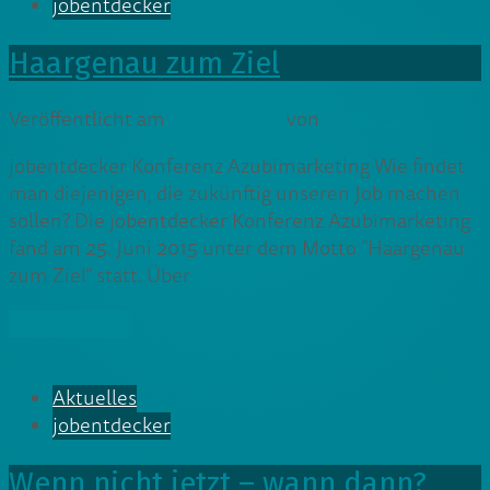
jobentdecker
Haargenau zum Ziel
Veröffentlicht am
25. Juni 2015
von
Cedrik Lutz
jobentdecker Konferenz Azubimarketing Wie findet
man diejenigen, die zukünftig unseren Job machen
sollen? Die jobentdecker Konferenz Azubimarketing
fand am 25. Juni 2015 unter dem Motto “Haargenau
zum Ziel” statt. Über
» Weiterlesen
Aktuelles
jobentdecker
Wenn nicht jetzt – wann dann?