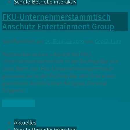
Schule-Betriebe interaktiv
FKU-Unternehmerstammtisch
Anschutz Entertainment Group
Veröffentlicht am
25. Februar 2019
von
Cedrik Lutz
Netzwerken deluxe – das bot der FKU-
Unternehmerstammtisch in der Rooftop-Bar 260
Grad. Beim 106. FKU-Unternehmerstammtisch
genossen wir in der Rooftop-Bar 260 Grad einen
grandiosen Ausblick über die Spree. Diesmal
fungierte
» Weiterlesen
Aktuelles