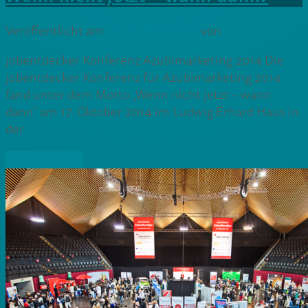
Veröffentlicht am
17. Oktober 2014
von
Cedrik Lutz
jobentdecker Konferenz Azubimarketing 2014 Die
jobentdecker Konferenz für Azubimarketing 2014
fand unter dem Motto „Wenn nicht jetzt – wann
dann“ am 17. Oktober 2014 im Ludwig Erhard Haus in
der
» Weiterlesen