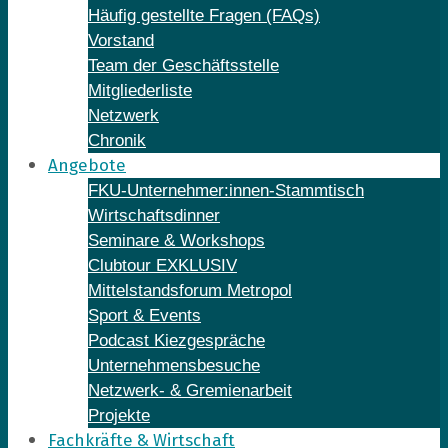
Häufig gestellte Fragen (FAQs)
Vorstand
Team der Geschäftsstelle
Mitgliederliste
Netzwerk
Chronik
Angebote
FKU-Unternehmer:innen-Stammtisch
Wirtschaftsdinner
Seminare & Workshops
Clubtour EXKLUSIV
Mittelstandsforum Metropol
Sport & Events
Podcast Kiezgespräche
Unternehmensbesuche
Netzwerk- & Gremienarbeit
Projekte
Fachkräfte & Wirtschaft