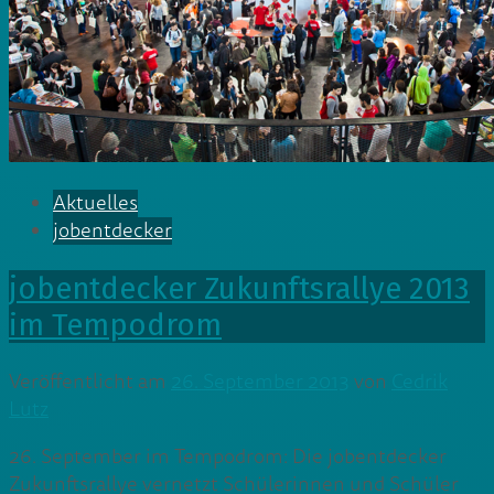
Aktuelles
jobentdecker
jobentdecker Zukunftsrallye 2013
im Tempodrom
Veröffentlicht am
26. September 2013
von
Cedrik
Lutz
26. September im Tempodrom: Die jobentdecker
Zukunftsrallye vernetzt Schülerinnen und Schüler