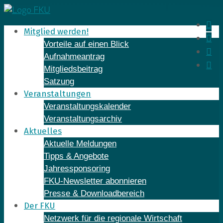
Skip
to
In
Mitglied werden!
content
Fa
Vorteile auf einen Blick
Yo
Aufnahmeantrag
Li
Mitgliedsbeitrag
Satzung
Veranstaltungen
Veranstaltungskalender
Veranstaltungsarchiv
Aktuelles
Aktuelle Meldungen
Tipps & Angebote
Jahressponsoring
FKU-Newsletter abonnieren
Presse & Downloadbereich
Der FKU
Netzwerk für die regionale Wirtschaft