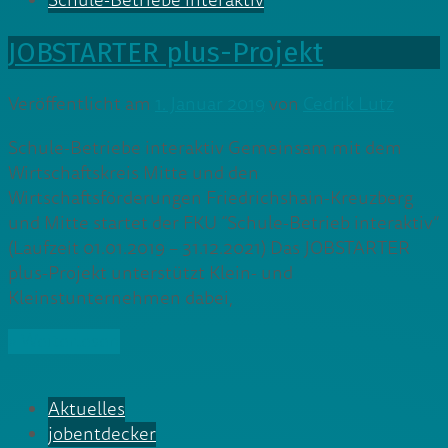
Schule-Betriebe interaktiv
JOBSTARTER plus-Projekt
Veröffentlicht am
1. Januar 2019
von
Cedrik Lutz
Schule-Betriebe interaktiv Gemeinsam mit dem
Wirtschaftskreis Mitte und den
Wirtschaftsförderungen Friedrichshain-Kreuzberg
und Mitte startet der FKU “Schule-Betrieb interaktiv”
(Laufzeit 01.01.2019 – 31.12.2021) Das JOBSTARTER
plus-Projekt unterstützt Klein- und
Kleinstunternehmen dabei,
» Weiterlesen
Aktuelles
jobentdecker