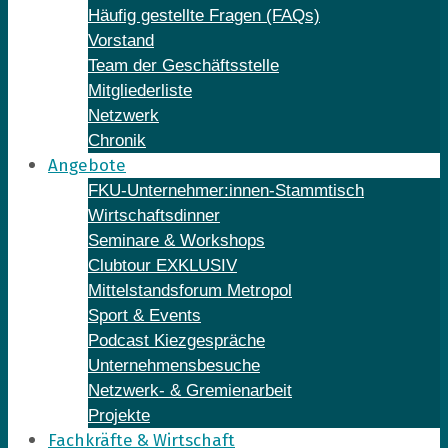
Häufig gestellte Fragen (FAQs)
Vorstand
Team der Geschäftsstelle
Mitgliederliste
Netzwerk
Chronik
Angebote
FKU-Unternehmer:innen-Stammtisch
Wirtschaftsdinner
Seminare & Workshops
Clubtour EXKLUSIV
Mittelstandsforum Metropol
Sport & Events
Podcast Kiezgespräche
Unternehmensbesuche
Netzwerk- & Gremienarbeit
Projekte
Fachkräfte & Wirtschaft