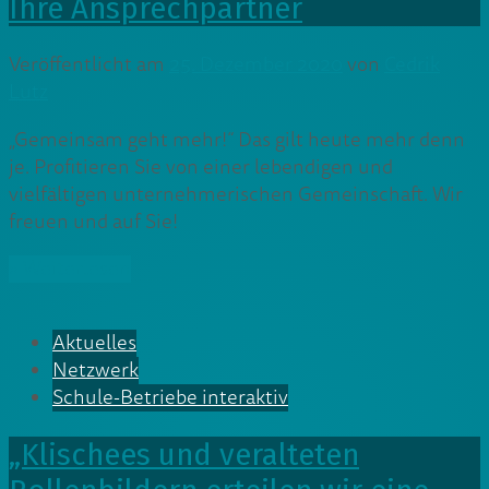
Ihre Ansprechpartner
Veröffentlicht am
25. Dezember 2020
von
Cedrik
Lutz
„Gemeinsam geht mehr!“ Das gilt heute mehr denn
je. Profitieren Sie von einer lebendigen und
vielfältigen unternehmerischen Gemeinschaft. Wir
freuen und auf Sie!
» Weiterlesen
Aktuelles
Netzwerk
Schule-Betriebe interaktiv
„Klischees und veralteten