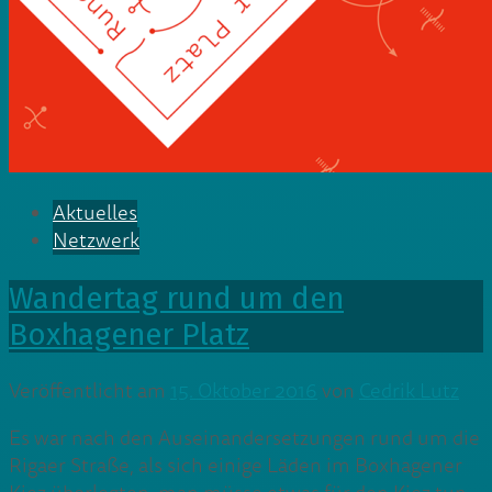
Aktuelles
Netzwerk
Wandertag rund um den
Boxhagener Platz
Veröffentlicht am
15. Oktober 2016
von
Cedrik Lutz
Es war nach den Auseinandersetzungen rund um die
Rigaer Straße, als sich einige Läden im Boxhagener