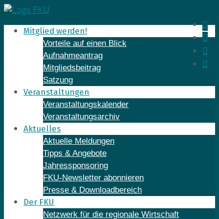
Skip
to
In
Mitglied werden!
content
Fa
Vorteile auf einen Blick
Yo
Aufnahmeantrag
Li
Mitgliedsbeitrag
Satzung
Veranstaltungen
Veranstaltungskalender
Veranstaltungsarchiv
Aktuelles
Aktuelle Meldungen
Tipps & Angebote
Jahressponsoring
FKU-Newsletter abonnieren
Presse & Downloadbereich
Der FKU
Netzwerk für die regionale Wirtschaft