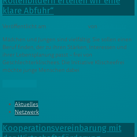
Rollenbildern erteilen wir eine
klare Abfuhr“
Veröffentlicht am
24. August 2019
von
Cedrik Lutz
Mädchen und Jungen sind vielfältig. Sie sollen einen
Beruf finden, der zu ihren Stärken, Interessen und
ihrer Lebensplanung passt – frei von
Geschlechterklischees. Die Initiative Klischeefrei
möchte junge Menschen dabei
» Weiterlesen
Aktuelles
Netzwerk
Kooperationsvereinbarung mit