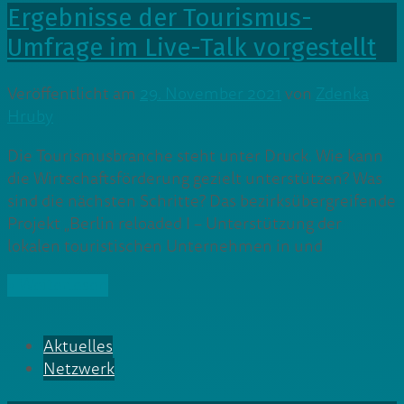
Ergebnisse der Tourismus-
Umfrage im Live-Talk vorgestellt
Veröffentlicht am
29. November 2021
von
Zdenka
Hruby
Die Tourismusbranche steht unter Druck. Wie kann
die Wirtschaftsförderung gezielt unterstützen? Was
sind die nächsten Schritte? Das bezirksübergreifende
Projekt „Berlin reloaded I – Unterstützung der
lokalen touristischen Unternehmen in und
» Weiterlesen
Aktuelles
Netzwerk