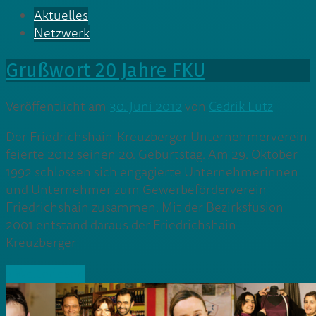
Aktuelles
Netzwerk
Grußwort 20 Jahre FKU
Veröffentlicht am
30. Juni 2012
von
Cedrik Lutz
Der Friedrichshain-Kreuzberger Unternehmerverein
feierte 2012 seinen 20. Geburtstag. Am 29. Oktober
1992 schlossen sich engagierte Unternehmerinnen
und Unternehmer zum Gewerbeförderverein
Friedrichshain zusammen. Mit der Bezirksfusion
2001 entstand daraus der Friedrichshain-
Kreuzberger
» Weiterlesen