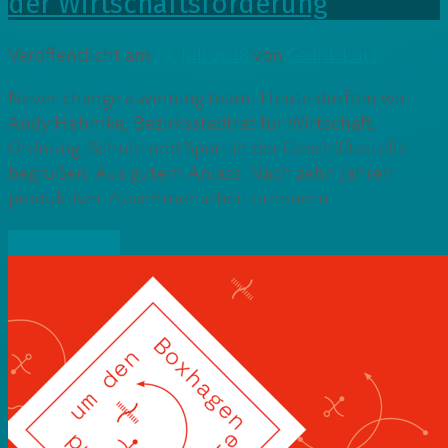
der Wirtschaftsförderung
Veröffentlicht am
19. Juli 2018
von
Cedrik Lutz
Never change a winning team! Heute durften wir
Andy Hehmke, Bezirksstadtrat für Wirtschaft,
Ordnung, Schule und Sport in der Geschäftsstelle
begrüßen. Aus gutem Anlass: Nach zehn Jahren
produktiver Zusammenarbeit erneuern
» Weiterlesen