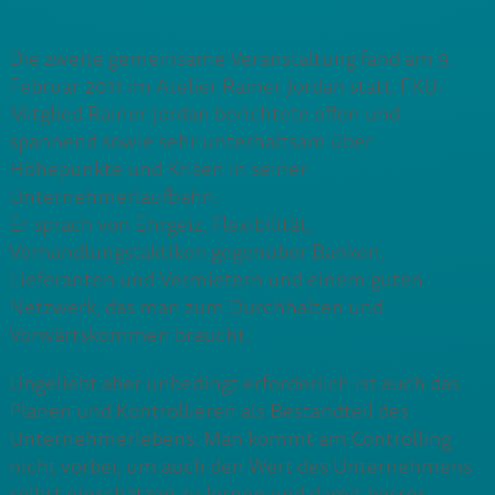
Die zweite gemeinsame Veranstaltung fand am 9.
Februar 2011 im Atelier Rainer Jordan statt. FKU-
Mitglied Rainer Jordan berichtete offen und
spannend sowie sehr unterhaltsam über
Höhepunkte und Krisen in seiner
Unternehmerlaufbahn.
Er sprach von Ehrgeiz, Flexibilität,
Verhandlungstaktiken gegenüber Banken,
Lieferanten und Vermietern und einem guten
Netzwerk, das man zum Durchhalten und
Vorwärtskommen braucht.
Ungeliebt aber unbedingt erforderlich ist auch das
Planen und Kontrollieren als Bestandteil des
Unternehmerlebens. Man kommt am Controlling
nicht vorbei, um auch den Wert des Unternehmens
selbst einschätzen zu lernen und damit besser