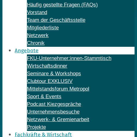
Häufig gestellte Fragen (FAQs)
Vorstand
Team der Geschäftsstelle
Mitgliederliste
Netzwerk
Chronik
Angebote
FKU-Unternehmer:innen-Stammtisch
Wirtschaftsdinner
Seminare & Workshops
Clubtour EXKLUSIV
Mittelstandsforum Metropol
Sport & Events
Podcast Kiezgespräche
Unternehmensbesuche
Netzwerk- & Gremienarbeit
Projekte
Fachkräfte & Wirtschaft