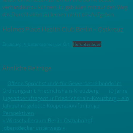
verhandeln zu können. Er gab allen mit auf den Weg
das Durchhalten zu lernen nicht das Aufgeben.
Holmes Place Health Club Berlin – Ostkreuz
Einladung_3_Unternehmer_vor_Ort
Herunterladen
Ähnliche Beiträge
Offene Sprechstunde für Gewerbetreibende im
Ordnungsamt Friedrichshain-Kreuzberg
10 Jahre
Jugendberufsagentur Friedrichshain-Kreuzberg – ein
Jahrzehnt gelebte Kooperation für junge
Perspektiven
Beitragsnavigation
« Wirtschaftsraum Berlin Ostbahnhof
jobentdecker unterwegs »