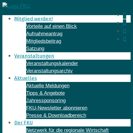
Skip
to
In
Mitglied werden!
content
Fa
Vorteile auf einen Blick
Yo
Aufnahmeantrag
Li
Mitgliedsbeitrag
Satzung
Veranstaltungen
Veranstaltungskalender
Veranstaltungsarchiv
Aktuelles
Aktuelle Meldungen
Tipps & Angebote
Jahressponsoring
FKU-Newsletter abonnieren
Presse & Downloadbereich
Der FKU
Netzwerk für die regionale Wirtschaft