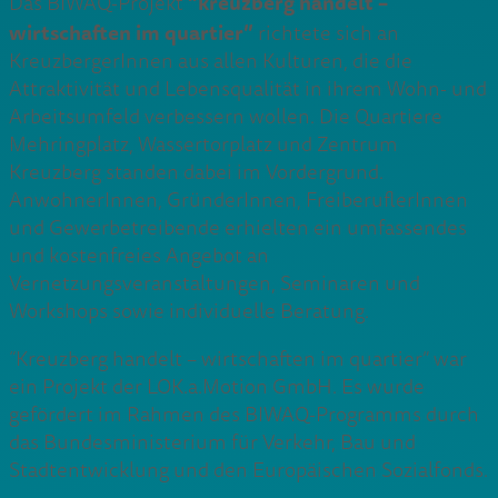
“kreuzberg handelt –
Das BIWAQ-Projekt
wirtschaften im quartier”
richtete sich an
KreuzbergerInnen aus allen Kulturen, die die
Attraktivität und Lebensqualität in ihrem Wohn- und
Arbeitsumfeld verbessern wollen. Die Quartiere
Mehringplatz, Wassertorplatz und Zentrum
Kreuzberg standen dabei im Vordergrund.
AnwohnerInnen, GründerInnen, FreiberuflerInnen
und Gewerbetreibende erhielten ein umfassendes
und kostenfreies Angebot an
Vernetzungsveranstaltungen, Seminaren und
Workshops sowie individuelle Beratung.
“Kreuzberg handelt – wirtschaften im quartier” war
ein Projekt der LOK.a.Motion GmbH. Es wurde
gefördert im Rahmen des BIWAQ-Programms durch
das Bundesministerium für Verkehr, Bau und
Stadtentwicklung und den Europäischen Sozialfonds.