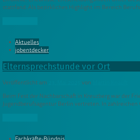
stattfand. Als bezirkliches Highlight im Bereich Beruf
» Weiterlesen
Aktuelles
jobentdecker
Elternsprechstunde vor Ort
Veröffentlicht am
23. Mai 2025
von
Martin Knauft
Beim Fest der Nachbarschaft in Kreuzberg war der Fr
Jugendberufsagentur Berlin vertreten. In zahlreichen
» Weiterlesen
Fachkräfte-Bündnis