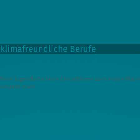
 klimafreundliche Berufe
 Wenn Jugendliche beim Einradfahren zum ersten Mal i
 entsteht mehr