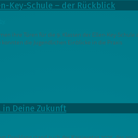
n-Key-Schule – der Rückblick
by
men ihre Türen für die 9. Klassen der Ellen-Key-Schul
onnten die Jugendlichen Einblicke in die Praxis
 in Deine Zukunft
sem Dreiklang stand auch der Karrieretag 2025, der am 