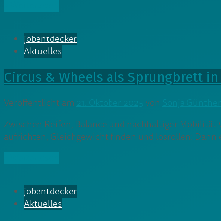
» Weiterlesen
jobentdecker
Aktuelles
Circus & Wheels als Sprungbrett in
Veröffentlicht am
21. Oktober 2025
von
Sonja Günther
Zwischen Reifen, Balance und nachhaltiger Mobilität
aufrichten, Gleichgewicht finden und losrollen: Dann
» Weiterlesen
jobentdecker
Aktuelles