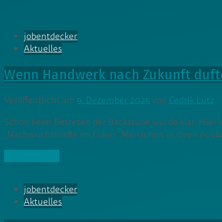
jobentdecker
Aktuelles
Wenn Handwerk nach Zukunft duft
Veröffentlicht am
9. Dezember 2025
von
Cedrik Lutz
Schon beim Betreten der Backstube wurde klar: Hier w
„Nachwuchskräfte im Fokus“ Menschen in ihren Ausb
» Weiterlesen
jobentdecker
Aktuelles