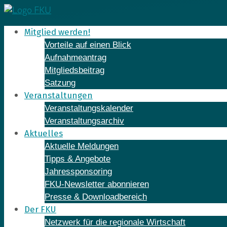
Skip
to
Mitglied werden!
content
Vorteile auf einen Blick
Aufnahmeantrag
Mitgliedsbeitrag
Satzung
Veranstaltungen
Veranstaltungskalender
Veranstaltungsarchiv
Aktuelles
Aktuelle Meldungen
Tipps & Angebote
Jahressponsoring
FKU-Newsletter abonnieren
Presse & Downloadbereich
Der FKU
Netzwerk für die regionale Wirtschaft