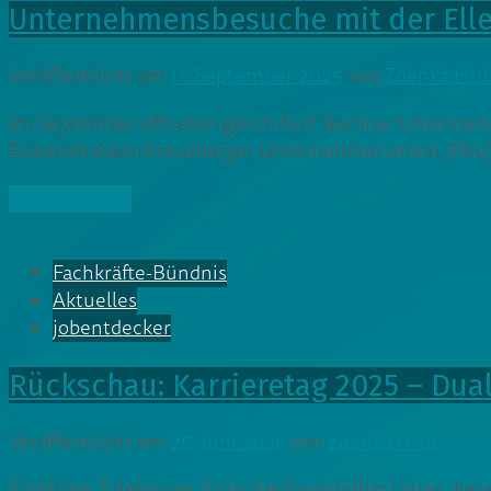
Unternehmensbesuche mit der Elle
Veröffentlicht am
11. September 2025
von
Zdenka Hru
Im September öffneten gleich fünf Berliner Unterneh
Friedrichshain-Kreuzberger Unternehmerverein (FKU) k
» Weiterlesen
Fachkräfte-Bündnis
Aktuelles
jobentdecker
Rückschau: Karrieretag 2025 – Dual
Veröffentlicht am
25. Juni 2025
von
Zdenka Hruby
Einblicke. Erlebnisse. Entscheidungshilfen Unter die