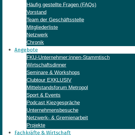
Häufig gestellte Fragen (FAQs)
Vorstand
Team der Geschäftsstelle
Mitgliederliste
Netzwerk
Chronik
Angebote
FKU-Unternehmer:innen-Stammtisch
Wirtschaftsdinner
Seminare & Workshops
Clubtour EXKLUSIV
Mittelstandsforum Metropol
Sport & Events
Podcast Kiezgespräche
Unternehmensbesuche
Netzwerk- & Gremienarbeit
Projekte
Fachkräfte & Wirtschaft